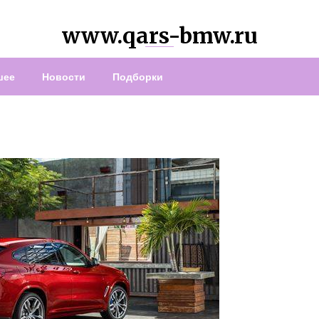
www.qars-bmw.ru
шее
Новости
Подборки