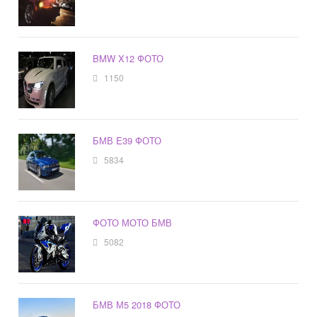
BMW X12 ФОТО
1150
БМВ E39 ФОТО
5834
ФОТО МОТО БМВ
5082
БМВ М5 2018 ФОТО