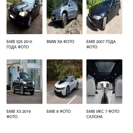
БМВ 525 2010
BMW X8 ФОТО
БМВ 2007 ГОДА
ГОДА ФОТО
ФОТО
БМВ Х3 2019
БМВ 8 ФОТО
БМВ ИКС 7 ФОТО
ФОТО
САЛОНА