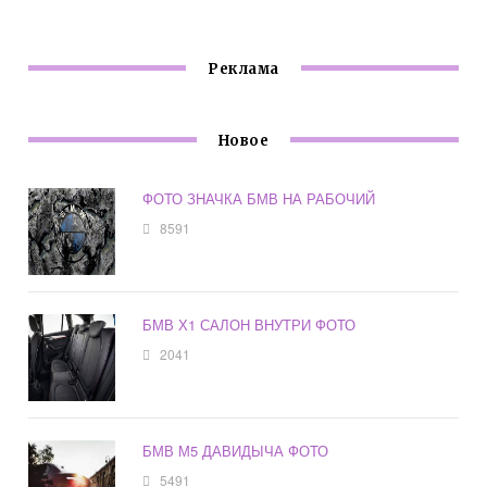
Реклама
Новое
ФОТО ЗНАЧКА БМВ НА РАБОЧИЙ
8591
БМВ Х1 САЛОН ВНУТРИ ФОТО
2041
БМВ М5 ДАВИДЫЧА ФОТО
5491