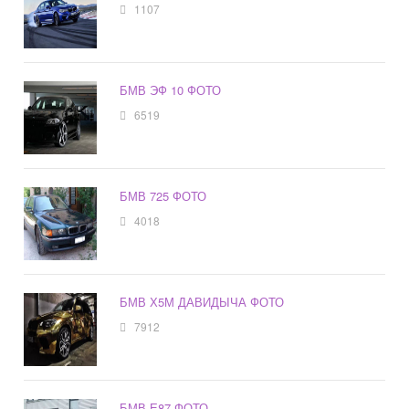
1107
БМВ ЭФ 10 ФОТО
6519
БМВ 725 ФОТО
4018
БМВ Х5М ДАВИДЫЧА ФОТО
7912
БМВ Е87 ФОТО